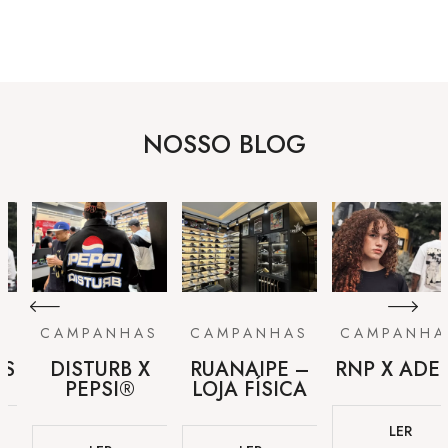
NOSSO BLOG
S
CAMPANHAS
CAMPANHAS
CAMPANHA
US
DISTURB X
RUANAIPE –
RNP X ADE
PEPSI®
LOJA FÍSICA
LER