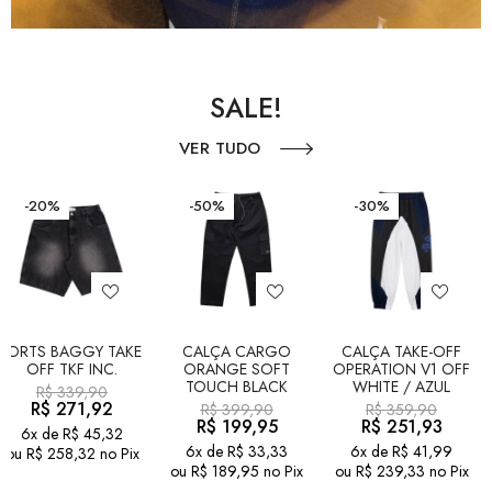
SALE!
VER TUDO
-20%
-50%
-30%
JORTS BAGGY TAKE
CALÇA CARGO
CALÇA TAKE-OFF
OFF TKF INC.
ORANGE SOFT
OPERATION V1 OFF
TOUCH BLACK
WHITE / AZUL
R$
339,90
R$
271,92
R$
399,90
R$
359,90
R$
199,95
R$
251,93
6x de
R$
45,32
6x de
R$
33,33
6x de
R$
41,99
ou
R$
258,32
no Pix
ou
R$
189,95
no Pix
ou
R$
239,33
no Pix