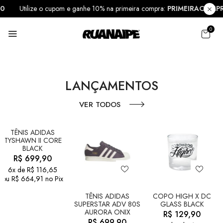
MPRA10
Utilize o cupom e ganhe 10% na primeira compra:
PRIMEIRA
0
LANÇAMENTOS
VER TODOS
TÊNIS ADIDAS
TYSHAWN II CORE
BLACK
R$
699,90
6x de
R$
116,65
ou
R$
664,91
no Pix
TÊNIS ADIDAS
COPO HIGH X DC
SUPERSTAR ADV 80S
GLASS BLACK
AURORA ONIX
R$
129,90
R$
699,90