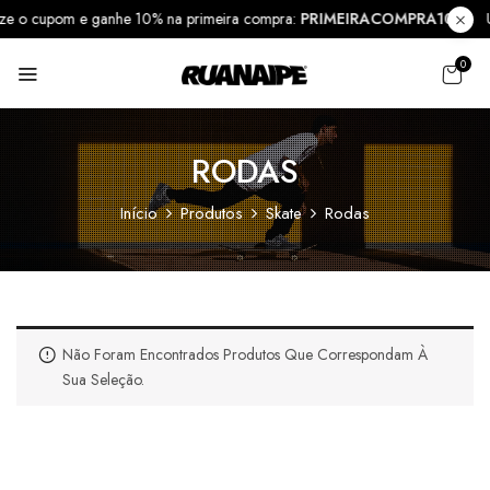
ilize o cupom e ganhe 10% na primeira compra:
PRIMEIRACOMPRA10
0
RODAS
Início
Produtos
Skate
Rodas
Não Foram Encontrados Produtos Que Correspondam À
Sua Seleção.