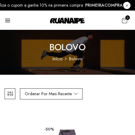
tilize o cupom e ganhe 10% na primeira compra:
PRIMEIRACOMPRA10
0
BOLOVO
Início
Bolovo
Ordenar Por Mais Recente
-50%