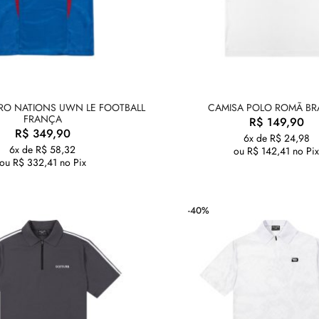
RO NATIONS UWN LE FOOTBALL
CAMISA POLO ROMÃ B
FRANÇA
R$
149,90
R$
349,90
6x de
R$
24,98
6x de
R$
58,32
ou
R$
142,41
no Pi
ou
R$
332,41
no Pix
-40%