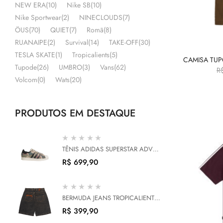
NEW ERA
(10)
Nike SB
(10)
Nike Sportwear
(2)
NINECLOUDS
(7)
ÖUS
(70)
QUIET
(7)
Romã
(8)
RUANAIPE
(2)
Survival
(14)
TAKE-OFF
(30)
TESLA SKATE
(1)
Tropicalients
(5)
CAMISA TUP
Tupode
(26)
UMBRO
(3)
Vans
(62)
R
Volcom
(0)
Wats
(20)
PRODUTOS EM DESTAQUE
TÊNIS ADIDAS SUPERSTAR ADV
KHAKI THREE
R$
699,90
BERMUDA JEANS TROPICALIENTS
MECHANIC ACIDO
R$
399,90