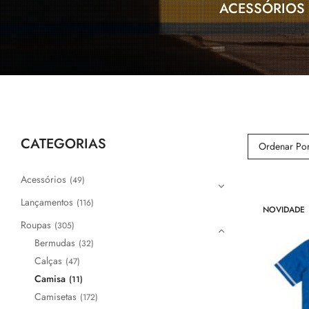
TE
TÊNIS
ACESSÓRIOS
CATEGORIAS
Ordenar Por
Acessórios
(49)
Lançamentos
(116)
NOVIDADE
Roupas
(305)
Bermudas
(32)
Calças
(47)
Camisa
(11)
Camisetas
(172)