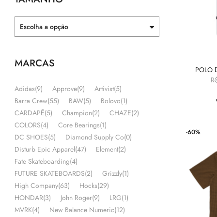
Escolha a opção
MARCAS
POLO 
R
Adidas
(9)
Approve
(9)
Artivist
(5)
Barra Crew
(55)
BAW
(5)
Bolovo
(1)
CARDAPÊ
(5)
Champion
(2)
CHAZE
(2)
COLORS
(4)
Core Bearings
(1)
-60%
DC SHOES
(5)
Diamond Supply Co
(0)
Disturb Epic Apparel
(47)
Element
(2)
Fate Skateboarding
(4)
FUTURE SKATEBOARDS
(2)
Grizzly
(1)
High Company
(63)
Hocks
(29)
HONDAR
(3)
John Roger
(9)
LRG
(1)
MVRK
(4)
New Balance Numeric
(12)