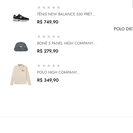
TÊNIS NEW BALANCE 530 PRETO
BRANCO
R$
749,90
POLO DIS
BONÉ 5 PANEL HIGH COMPANY
STATIC CAMO
R$
279,90
POLO HIGH COMPANY
LONGSLEEVE HERITAGE BEIGE
R$
349,90