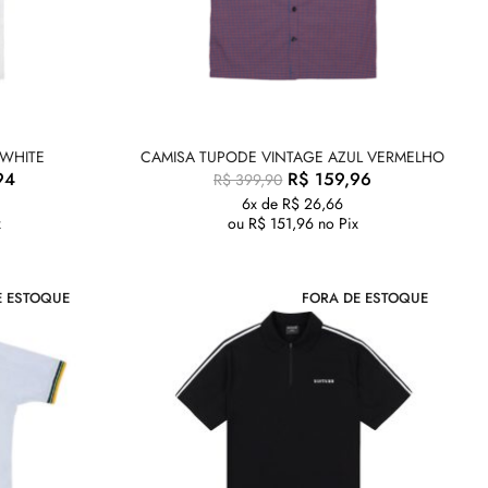
 WHITE
CAMISA TUPODE VINTAGE AZUL VERMELHO
94
R$
159,96
R$
399,90
6x de
R$
26,66
x
ou
R$
151,96
no Pix
E ESTOQUE
FORA DE ESTOQUE