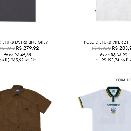
DISTURB DSTRB LINE GREY
POLO DISTURB VIPER ZIP
R$
279,92
R$
203,
$
349,90
R$
339,90
6x de
R$
46,65
6x de
R$
33,99
ou
R$
265,92
no Pix
ou
R$
193,74
no Pi
FORA D