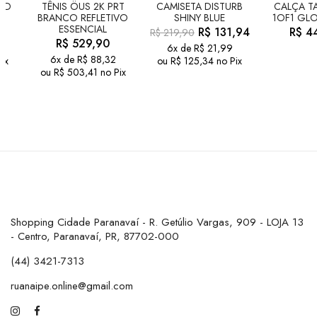
LD
TÊNIS ÖUS 2K PRT
CAMISETA DISTURB
CALÇA TA
BRANCO REFLETIVO
SHINY BLUE
1OF1 GLO
ESSENCIAL
R$
131,94
R$
44
R$
219,90
R$
529,90
6x de
R$
21,99
6x de
R$
88,32
ix
ou
R$
125,34
no Pix
ou
R$
503,41
no Pix
Shopping Cidade Paranavaí - R. Getúlio Vargas, 909 - LOJA 13
- Centro, Paranavaí, PR, 87702-000
(44) 3421-7313
ruanaipe.online@gmail.com