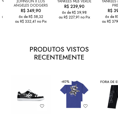
ZA
JOHNSON X LOS
YANKEES MLB VERDE
YANKEES 
ANGELES DODGERS
PR
R$
239,90
R$
349,90
R$
39
6x de
R$
39,98
ix
6x de
R$
58,32
6x de
R
ou
R$
227,91
no Pix
ou
R$
332,41
no Pix
ou
R$
379
PRODUTOS VISTOS
RECENTEMENTE
-40%
FORA DE 