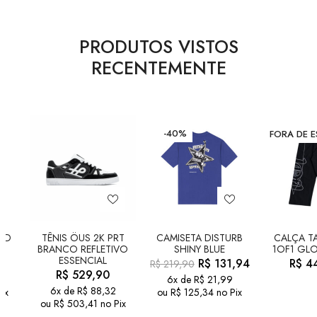
PRODUTOS VISTOS
RECENTEMENTE
-40%
FORA DE 
LD
TÊNIS ÖUS 2K PRT
CAMISETA DISTURB
CALÇA TA
BRANCO REFLETIVO
SHINY BLUE
1OF1 GLO
ESSENCIAL
R$
131,94
R$
44
R$
219,90
R$
529,90
6x de
R$
21,99
6x de
R$
88,32
ix
ou
R$
125,34
no Pix
ou
R$
503,41
no Pix