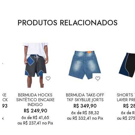
PRODUTOS RELACIONADOS
AKE
BERMUDA HOCKS
BERMUDA TAKE-OFF
SHORTS 
LACK
SINTÉTICO ENCAIXE
TKF SKYBLUE JORTS
LAYER PR
INDIGO
,93
R$
349,90
R$
28
R$
249,90
6x de
R$
58,32
6x de
R
6x de
R$
41,65
ix
ou
R$
332,41
no Pix
ou
R$
275
ou
R$
237,41
no Pix