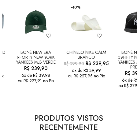
-40%
OLD
BONÉ NEW ERA
CHINELO NIKE CALM
BONÉ N
9FORTY NEW YORK
BRANCO
59FIFTY 
YANKEES MLB VERDE
YANKEES 
R$
239,95
R$
399,90
PR
R$
239,90
6x de
R$
39,99
R$
39
6x de
R$
39,98
ix
ou
R$
227,95
no Pix
6x de
R
ou
R$
227,91
no Pix
ou
R$
379
PRODUTOS VISTOS
RECENTEMENTE