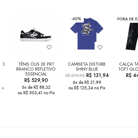
-40%
FORA DE 
LD
TÊNIS ÖUS 2K PRT
CAMISETA DISTURB
CALÇA TA
BRANCO REFLETIVO
SHINY BLUE
1OF1 GLO
ESSENCIAL
R$
131,94
R$
44
R$
219,90
R$
529,90
6x de
R$
21,99
6x de
R$
88,32
ix
ou
R$
125,34
no Pix
ou
R$
503,41
no Pix