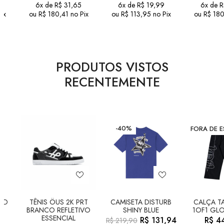
6x de
R$
31,65
6x de
R$
19,99
6x de
R
ix
ou
R$
180,41
no Pix
ou
R$
113,95
no Pix
ou
R$
180
PRODUTOS VISTOS
RECENTEMENTE
-40%
FORA DE 
LD
TÊNIS ÖUS 2K PRT
CAMISETA DISTURB
CALÇA TA
BRANCO REFLETIVO
SHINY BLUE
1OF1 GLO
ESSENCIAL
R$
131,94
R$
44
R$
219,90