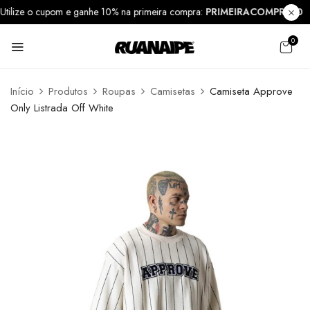
Utilize o cupom e ganhe 10% na primeira compra:
PRIMEIRACOMPRA1
0
Início
Produtos
Roupas
Camisetas
Camiseta Approve
Only Listrada Off White