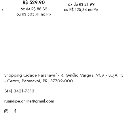
R$
529,90
6x de
R$
21,99
6x de
R$
88,32
ix
ou
R$
125,34
no Pix
ou
R$
503,41
no Pix
Shopping Cidade Paranavaí - R. Getúlio Vargas, 909 - LOJA 13
- Centro, Paranavaí, PR, 87702-000
(44) 3421-7313
ruanaipe.online@gmail.com