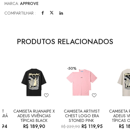
MARCA:
APPROVE
COMPARTILHAR :
PRODUTOS RELACIONADOS
-50%
ST
CAMISETA RUANAIPE X
CAMISETA ARTIVIST
CAMISETA 
UARÁ
ADEUS VIVÊNCIAS
CHEST LOGO ERA
ADEUS V
TÍPICAS BLACK
STONED PINK
TÍPICAS 
,94
R$
189,90
R$
119,95
R$
18
R$
239,90