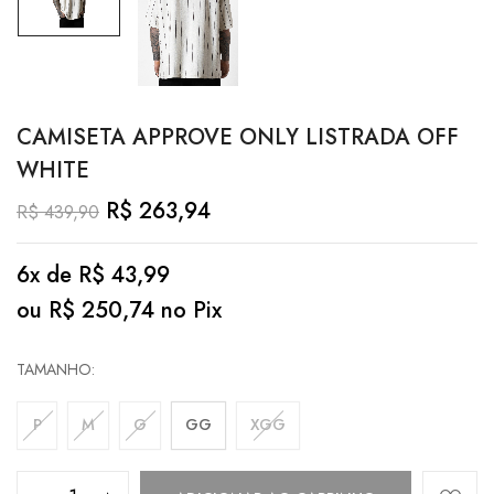
CAMISETA APPROVE ONLY LISTRADA OFF
WHITE
R$
263,94
R$
439,90
6x de
R$
43,99
ou
R$
250,74
no Pix
TAMANHO
P
M
G
GG
XGG