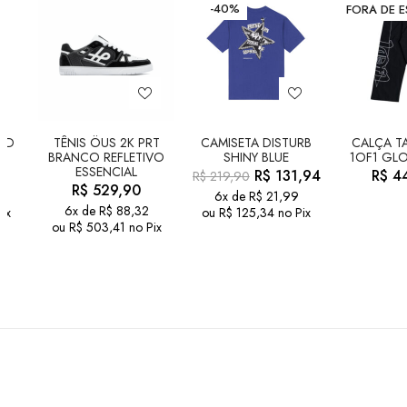
-40%
FORA DE 
LD
TÊNIS ÖUS 2K PRT
CAMISETA DISTURB
CALÇA TA
BRANCO REFLETIVO
SHINY BLUE
1OF1 GLO
ESSENCIAL
R$
131,94
R$
44
R$
219,90
R$
529,90
6x de
R$
21,99
6x de
R$
88,32
ix
ou
R$
125,34
no Pix
ou
R$
503,41
no Pix