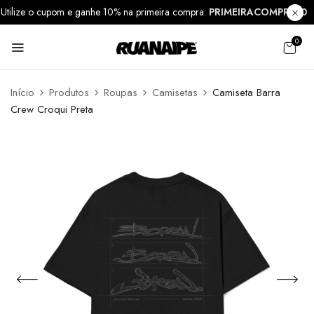
Utilize o cupom e ganhe 10% na primeira compra:
PRIMEIRACOMPRA1
0
Início
Produtos
Roupas
Camisetas
Camiseta Barra
Crew Croqui Preta