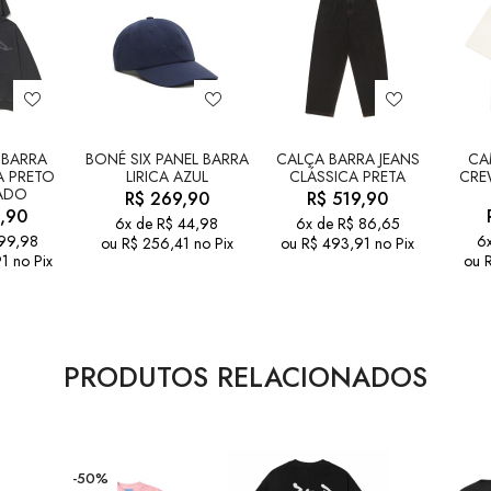
BARRA
BONÉ SIX PANEL BARRA
CALÇA BARRA JEANS
CA
A PRETO
LIRICA AZUL
CLÁSSICA PRETA
CRE
ADO
R$
269,90
R$
519,90
,90
6x de
R$
44,98
6x de
R$
86,65
99,98
6
ou
R$
256,41
no Pix
ou
R$
493,91
no Pix
1
no Pix
ou
PRODUTOS RELACIONADOS
-50%