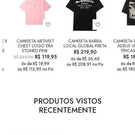
PE X
CAMISETA ARTIVIST
CAMISETA BARRA
CAMISETA 
AS
CHEST LOGO ERA
LOCAL GLOBAL PRETA
ADEUS V
TE
STONED PINK
TÍPICA
R$
219,90
R$
119,95
R$
18
R$
239,90
6x de
R$
36,65
6x de
R$
19,99
6x de
R
ou
R$
208,91
no Pix
ix
ou
R$
113,95
no Pix
ou
R$
180
PRODUTOS VISTOS
RECENTEMENTE