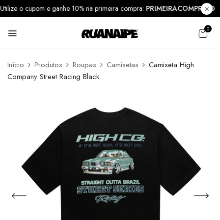
Utilize o cupom e ganhe 10% na primeira compra:
PRIMEIRACOMPRA1
0
Início
Produtos
Roupas
Camisetas
Camiseta High
Company Street Racing Black