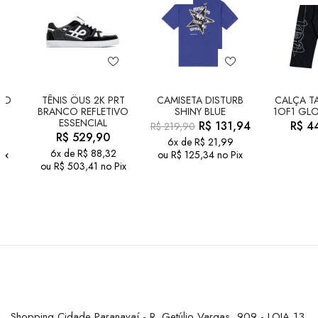
LD
TÊNIS ÖUS 2K PRT
CAMISETA DISTURB
CALÇA TA
BRANCO REFLETIVO
SHINY BLUE
1OF1 GLO
ESSENCIAL
R$
131,94
R$
44
R$
219,90
R$
529,90
6x de
R$
21,99
6x de
R$
88,32
ix
ou
R$
125,34
no Pix
ou
R$
503,41
no Pix
Shopping Cidade Paranavaí - R. Getúlio Vargas, 909 - LOJA 13