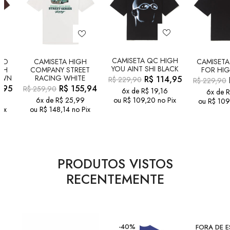
CAMISETA QC HIGH
RO
CAMISETA HIGH
CAMISET
YOU AINT SHI BLACK
GH
COMPANY STREET
FOR HIG
OWN
RACING WHITE
R$
114,95
R$
229,90
R$
229,90
,95
R$
155,94
R$
259,90
6x de
R$
19,16
6x de
R
6x de
R$
25,99
ou
R$
109,20
no Pix
ou
R$
109
Pix
ou
R$
148,14
no Pix
PRODUTOS VISTOS
RECENTEMENTE
-40%
FORA DE 