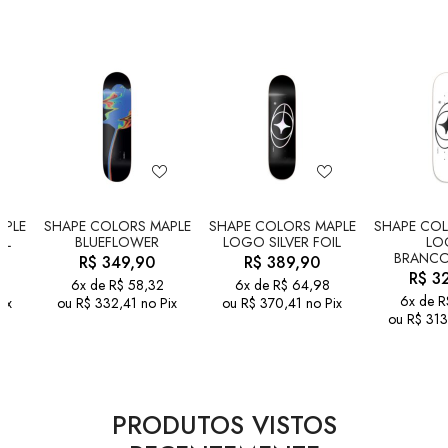
APLE
SHAPE COLORS MAPLE
SHAPE COLORS MAPLE
SHAPE COL
IL
BLUEFLOWER
LOGO SILVER FOIL
LO
BRANCO
R$
349,90
R$
389,90
R$
32
6x de
R$
58,32
6x de
R$
64,98
6x de
R
ix
ou
R$
332,41
no Pix
ou
R$
370,41
no Pix
ou
R$
313
PRODUTOS VISTOS