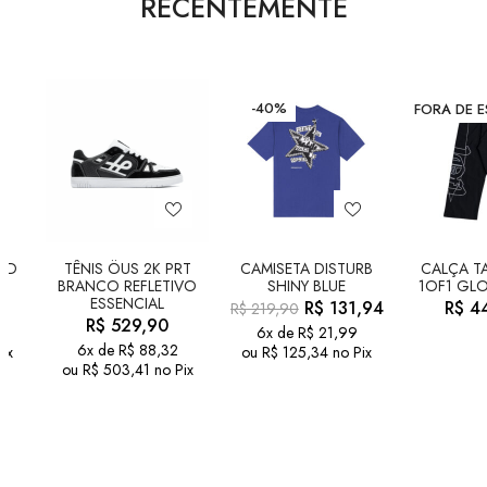
RECENTEMENTE
-40%
FORA DE 
LD
TÊNIS ÖUS 2K PRT
CAMISETA DISTURB
CALÇA TA
BRANCO REFLETIVO
SHINY BLUE
1OF1 GLO
ESSENCIAL
R$
131,94
R$
44
R$
219,90
R$
529,90
6x de
R$
21,99
6x de
R$
88,32
ix
ou
R$
125,34
no Pix
ou
R$
503,41
no Pix