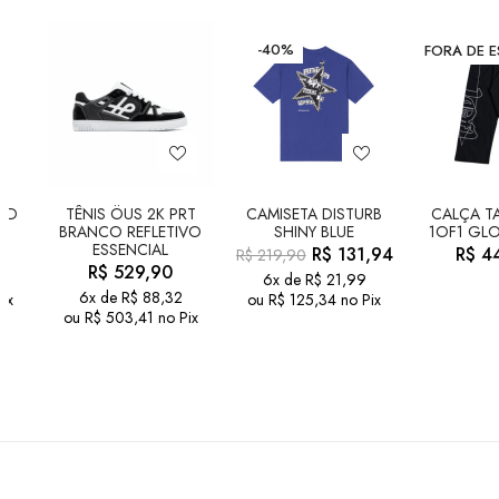
-40%
FORA DE 
LD
TÊNIS ÖUS 2K PRT
CAMISETA DISTURB
CALÇA TA
BRANCO REFLETIVO
SHINY BLUE
1OF1 GLO
ESSENCIAL
R$
131,94
R$
44
R$
219,90
R$
529,90
6x de
R$
21,99
6x de
R$
88,32
ix
ou
R$
125,34
no Pix
ou
R$
503,41
no Pix