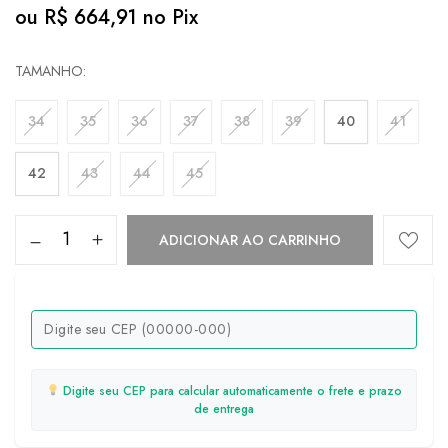
ou
R$
664,91
no Pix
TAMANHO
34
35
36
37
38
39
40
41
42
43
44
45
ADICIONAR AO CARRINHO
Digite seu CEP para calcular automaticamente o frete e prazo
de entrega