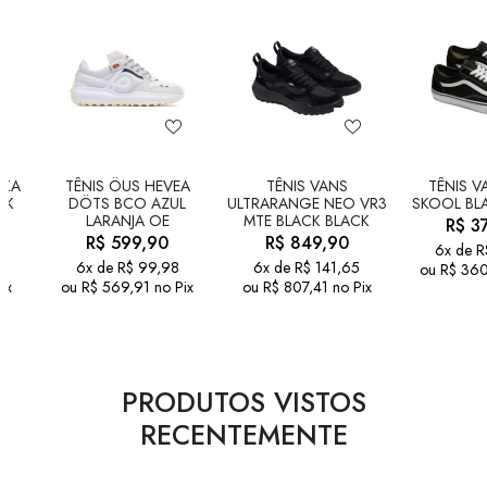
KKA
TÊNIS ÖUS HEVEA
TÊNIS VANS
TÊNIS V
CK
DÖTS BCO AZUL
ULTRARANGE NEO VR3
SKOOL BL
LARANJA OE
MTE BLACK BLACK
R$
37
R$
599,90
R$
849,90
6x de
R
6x de
R$
99,98
6x de
R$
141,65
ou
R$
360
ix
ou
R$
569,91
no Pix
ou
R$
807,41
no Pix
PRODUTOS VISTOS
RECENTEMENTE