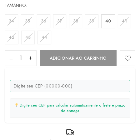
TAMANHO
34
35
36
37
38
39
40
41
42
43
44
ADICIONAR AO CARRINHO
Digite seu CEP para calcular automaticamente o frete e prazo
de entrega