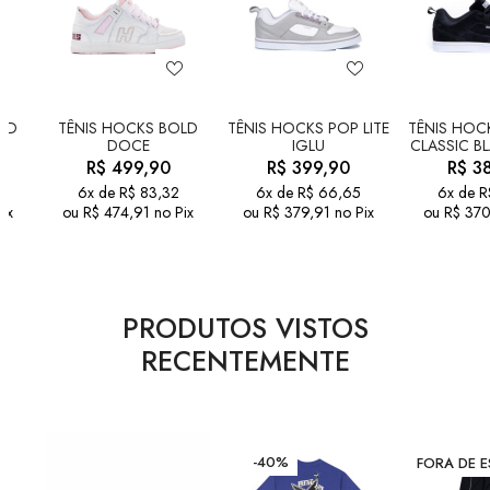
LD
TÊNIS HOCKS BOLD
TÊNIS HOCKS POP LITE
TÊNIS HOCK
DOCE
IGLU
CLASSIC B
R$
499,90
R$
399,90
R$
38
6x de
R$
83,32
6x de
R$
66,65
6x de
R
ix
ou
R$
474,91
no Pix
ou
R$
379,91
no Pix
ou
R$
370
PRODUTOS VISTOS
RECENTEMENTE
-40%
FORA DE 