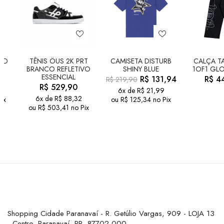
LD
TÊNIS ÖUS 2K PRT
CAMISETA DISTURB
CALÇA TA
BRANCO REFLETIVO
SHINY BLUE
1OF1 GLO
ESSENCIAL
R$
131,94
R$
44
R$
219,90
R$
529,90
6x de
R$
21,99
6x de
R$
88,32
ix
ou
R$
125,34
no Pix
ou
R$
503,41
no Pix
Shopping Cidade Paranavaí - R. Getúlio Vargas, 909 - LOJA 13
- Centro, Paranavaí, PR, 87702-000