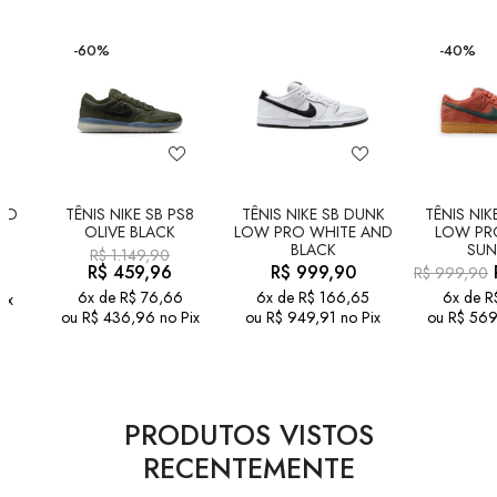
-60%
-40%
LD
TÊNIS NIKE SB PS8
TÊNIS NIKE SB DUNK
TÊNIS NIK
OLIVE BLACK
LOW PRO WHITE AND
LOW PR
BLACK
SUN
R$
1.149,90
R$
459,96
R$
999,90
R$
999,90
6x de
R$
76,66
6x de
R$
166,65
6x de
R
ix
ou
R$
436,96
no Pix
ou
R$
949,91
no Pix
ou
R$
569
PRODUTOS VISTOS
RECENTEMENTE