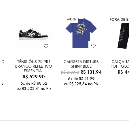
-40%
FORA DE 
LD
TÊNIS ÖUS 2K PRT
CAMISETA DISTURB
CALÇA TA
BRANCO REFLETIVO
SHINY BLUE
1OF1 GLO
ESSENCIAL
R$
131,94
R$
44
R$
219,90
R$
529,90
6x de
R$
21,99
6x de
R$
88,32
ix
ou
R$
125,34
no Pix
ou
R$
503,41
no Pix