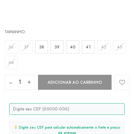
TAMANHO
36
37
38
39
40
41
42
43
44
ADICIONAR AO CARRINHO
Digite seu CEP para calcular automaticamente o frete e prazo
de entrega