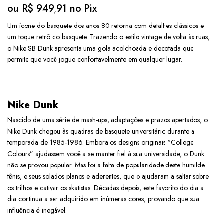
ou
R$
949,91
no Pix
Um ícone do basquete dos anos 80 retorna com detalhes clássicos e
um toque retrô do basquete. Trazendo o estilo vintage de volta às ruas,
o Nike SB Dunk apresenta uma gola acolchoada e decotada que
permite que você jogue confortavelmente em qualquer lugar.
Nike Dunk
Nascido de uma série de mash-ups, adaptações e prazos apertados, o
Nike Dunk chegou às quadras de basquete universitário durante a
temporada de 1985-1986. Embora os designs originais “College
Colours” ajudassem você a se manter fiel à sua universidade, o Dunk
não se provou popular. Mas foi a falta de popularidade deste humilde
tênis, e seus solados planos e aderentes, que o ajudaram a saltar sobre
os trilhos e cativar os skatistas. Décadas depois, este favorito do dia a
dia continua a ser adquirido em inúmeras cores, provando que sua
influência é inegável.