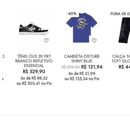
-40%
FORA DE 
LD
TÊNIS ÖUS 2K PRT
CAMISETA DISTURB
CALÇA TA
BRANCO REFLETIVO
SHINY BLUE
1OF1 GLO
ESSENCIAL
R$
131,94
R$
44
R$
219,90
R$
529,90
6x de
R$
21,99
6x de
R$
88,32
ix
ou
R$
125,34
no Pix
ou
R$
503,41
no Pix