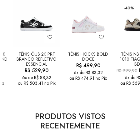
-40%
UNK
TÊNIS ÖUS 2K PRT
TÊNIS HOCKS BOLD
TÊNIS NB
AND
BRANCO REFLETIVO
DOCE
1010 TIA
ESSENCIAL
BE
R$
499,90
R$
529,90
R$
999,90
6x de
R$
83,32
5
6x de
R$
88,32
6x de
R
ou
R$
474,91
no Pix
Pix
ou
R$
503,41
no Pix
ou
R$
569
PRODUTOS VISTOS
RECENTEMENTE