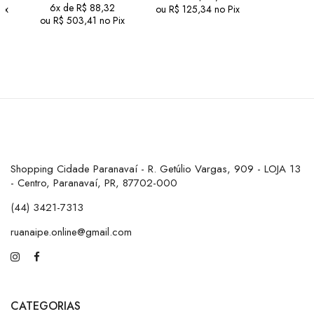
6x de
R$
88,32
ix
ou
R$
125,34
no Pix
ou
R$
503,41
no Pix
Shopping Cidade Paranavaí - R. Getúlio Vargas, 909 - LOJA 13
- Centro, Paranavaí, PR, 87702-000
(44) 3421-7313
ruanaipe.online@gmail.com
CATEGORIAS