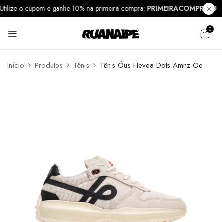
Utilize o cupom e ganhe 10% na primeira compra:
PRIMEIRACOMPRA1
0
Início
Produtos
Tênis
Tênis Öus Hevea Döts Amnz Oe