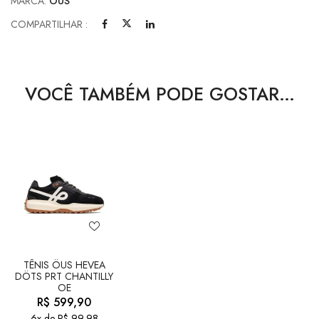
MARCA:
ÖUS
COMPARTILHAR :
VOCÊ TAMBÉM PODE GOSTAR…
TÊNIS ÖUS HEVEA
DÖTS PRT CHANTILLY
OE
R$
599,90
6x de
R$
99,98