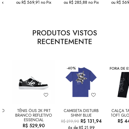
ix
ou
R$
569,91
no Pix
ou
R$
285,88
no Pix
ou
R$
569
PRODUTOS VISTOS
RECENTEMENTE
-40%
FORA DE 
LD
TÊNIS ÖUS 2K PRT
CAMISETA DISTURB
CALÇA TA
BRANCO REFLETIVO
SHINY BLUE
1OF1 GLO
ESSENCIAL
R$
131,94
R$
44
R$
219,90
R$
529,90
6x de
R$
21,99