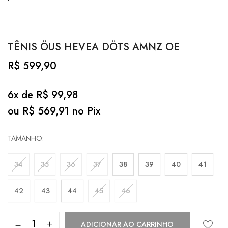
TÊNIS ÖUS HEVEA DÖTS AMNZ OE
R$
599,90
6x de
R$
99,98
ou
R$
569,91
no Pix
TAMANHO
34
35
36
37
38
39
40
41
42
43
44
45
46
ADICIONAR AO CARRINHO