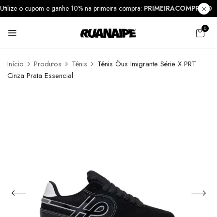
Utilize o cupom e ganhe 10% na primeira compra:
PRIMEIRACOMPRA1
0
Início
Produtos
Tênis
Tênis Öus Imigrante Série X PRT
Cinza Prata Essencial