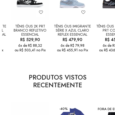
ANTE
TÊNIS ÖUS 2K PRT
TÊNIS ÖUS IMIGRANTE
TÊNIS ÖUS
UL
BRANCO REFLETIVO
SÉRIE X AZUL CLARO
PRT C
IAL
ESSENCIAL
REFLEX ESSENCIAL
ESSE
R$
529,90
R$
479,90
R$
45
6x de
R$
88,32
6x de
R$
79,98
6x de
R
Pix
ou
R$
503,41
no Pix
ou
R$
455,91
no Pix
ou
R$
436
PRODUTOS VISTOS
RECENTEMENTE
-40%
FORA DE 