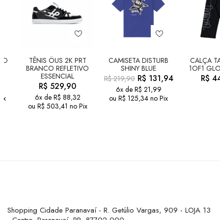
LD
TÊNIS ÖUS 2K PRT
CAMISETA DISTURB
CALÇA TA
BRANCO REFLETIVO
SHINY BLUE
1OF1 GLO
ESSENCIAL
R$
131,94
R$
44
R$
219,90
R$
529,90
6x de
R$
21,99
6x de
R$
88,32
ix
ou
R$
125,34
no Pix
ou
R$
503,41
no Pix
Shopping Cidade Paranavaí - R. Getúlio Vargas, 909 - LOJA 13