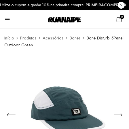
Utilize o cupom e ganhe 10% na primeira compra:
PRIMEIRACOMPRA1
0
Início
Produtos
Acessórios
Bonés
Boné Disturb 5Panel
Outdoor Green