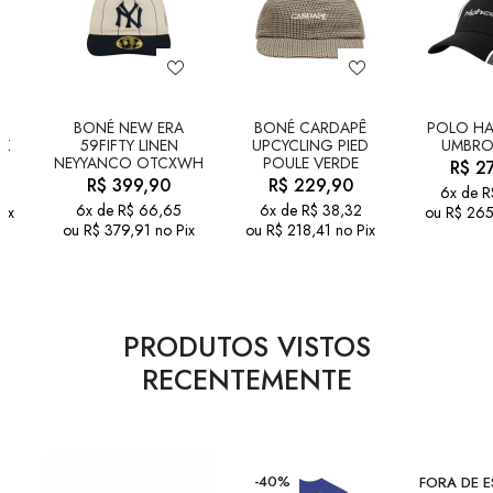
BONÉ NEW ERA
BONÉ CARDAPÊ
POLO HA
CK
59FIFTY LINEN
UPCYCLING PIED
UMBRO
NEYYANCO OTCXWH
POULE VERDE
R$
27
R$
399,90
R$
229,90
6x de
R
6x de
R$
66,65
6x de
R$
38,32
Pix
ou
R$
265
ou
R$
379,91
no Pix
ou
R$
218,41
no Pix
PRODUTOS VISTOS
RECENTEMENTE
-40%
FORA DE 