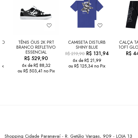
LD
TÊNIS ÖUS 2K PRT
CAMISETA DISTURB
CALÇA TA
BRANCO REFLETIVO
SHINY BLUE
1OF1 GLO
ESSENCIAL
R$
131,94
R$
44
R$
219,90
R$
529,90
6x de
R$
21,99
6x de
R$
88,32
ix
ou
R$
125,34
no Pix
ou
R$
503,41
no Pix
Shopping Cidade Paranavaí - R. Getúlio Vargas, 909 - LOJA 13