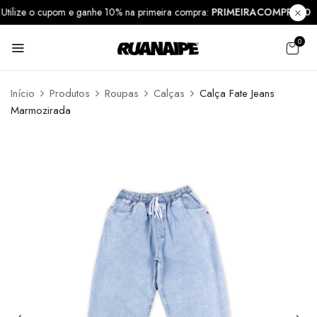
Utilize o cupom e ganhe 10% na primeira compra:
PRIMEIRACOMPRA1
0
Início
Produtos
Roupas
Calças
Calça Fate Jeans
Marmozirada