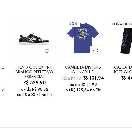
-40%
FORA DE 
LD
TÊNIS ÖUS 2K PRT
CAMISETA DISTURB
CALÇA TA
BRANCO REFLETIVO
SHINY BLUE
1OF1 GLO
ESSENCIAL
R$
131,94
R$
44
R$
219,90
R$
529,90
6x de
R$
21,99
6x de
R$
88,32
ix
ou
R$
125,34
no Pix
ou
R$
503,41
no Pix