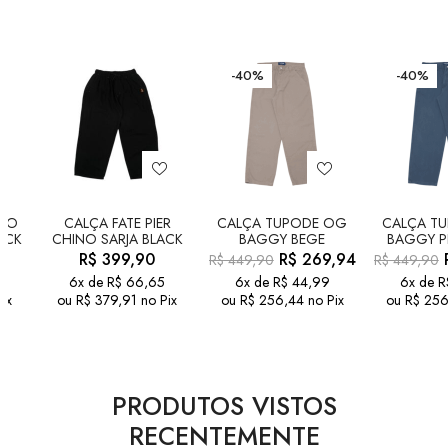
-40%
-40%
RGO
CALÇA FATE PIER
CALÇA TUPODE OG
CALÇA T
ACK
CHINO SARJA BLACK
BAGGY BEGE
BAGGY P
R$
399,90
R$
269,94
R$
449,90
R$
449,90
6x de
R$
66,65
6x de
R$
44,99
6x de
R
ix
ou
R$
379,91
no Pix
ou
R$
256,44
no Pix
ou
R$
256
PRODUTOS VISTOS
RECENTEMENTE