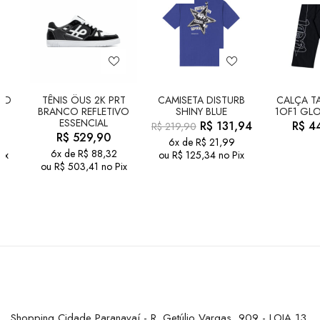
LD
TÊNIS ÖUS 2K PRT
CAMISETA DISTURB
CALÇA TA
BRANCO REFLETIVO
SHINY BLUE
1OF1 GLO
ESSENCIAL
R$
131,94
R$
44
R$
219,90
R$
529,90
6x de
R$
21,99
6x de
R$
88,32
ix
ou
R$
125,34
no Pix
ou
R$
503,41
no Pix
Shopping Cidade Paranavaí - R. Getúlio Vargas, 909 - LOJA 13