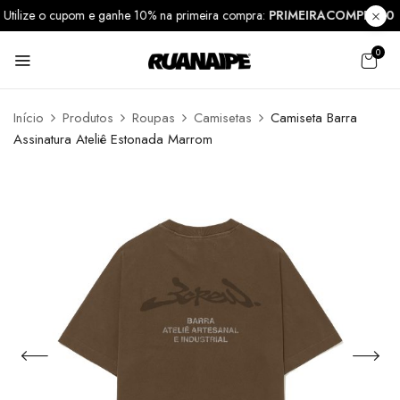
Utilize o cupom e ganhe 10% na primeira compra:
PRIMEIRACOMPRA1
0
Início
Produtos
Roupas
Camisetas
Camiseta Barra
Assinatura Ateliê Estonada Marrom