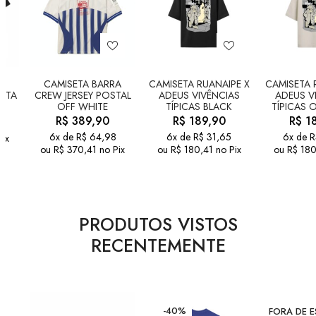
A
CAMISETA BARRA
CAMISETA RUANAIPE X
CAMISETA 
ETA
CREW JERSEY POSTAL
ADEUS VIVÊNCIAS
ADEUS V
OFF WHITE
TÍPICAS BLACK
TÍPICAS 
R$
389,90
R$
189,90
R$
18
6x de
R$
64,98
6x de
R$
31,65
6x de
R
Pix
ou
R$
370,41
no Pix
ou
R$
180,41
no Pix
ou
R$
180
PRODUTOS VISTOS
RECENTEMENTE
-40%
FORA DE 