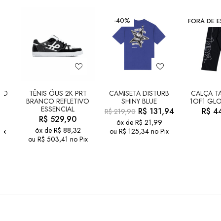
-40%
FORA DE 
LD
TÊNIS ÖUS 2K PRT
CAMISETA DISTURB
CALÇA TA
BRANCO REFLETIVO
SHINY BLUE
1OF1 GLO
ESSENCIAL
R$
131,94
R$
44
R$
219,90
R$
529,90
6x de
R$
21,99
6x de
R$
88,32
ix
ou
R$
125,34
no Pix
ou
R$
503,41
no Pix