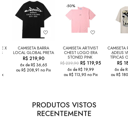
-50%
PE X
CAMISETA BARRA
CAMISETA ARTIVIST
CAMISETA 
AS
LOCAL GLOBAL PRETA
CHEST LOGO ERA
ADEUS V
STONED PINK
TÍPICAS 
R$
219,90
R$
119,95
R$
18
R$
239,90
6x de
R$
36,65
6x de
R$
19,99
6x de
R
ou
R$
208,91
no Pix
ix
ou
R$
113,95
no Pix
ou
R$
180
PRODUTOS VISTOS
RECENTEMENTE