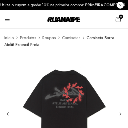
Utilize o cupom e ganhe 10% na primeira compra:
PRIMEIRACOMPRA1
0
Início
Produtos
Roupas
Camisetas
Camiseta Barra
Ateliê Estencil Preta