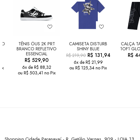
LD
TÊNIS ÖUS 2K PRT
CAMISETA DISTURB
CALÇA TA
BRANCO REFLETIVO
SHINY BLUE
1OF1 GLO
ESSENCIAL
R$
131,94
R$
44
R$
219,90
R$
529,90
6x de
R$
21,99
6x de
R$
88,32
ix
ou
R$
125,34
no Pix
ou
R$
503,41
no Pix
Shopping Cidade Paranavaí - R. Getúlio Vargas, 909 - LOJA 13