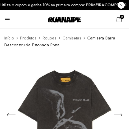
Utilize o cupom e ganhe 10% na primeira compra:
PRIMEIRACOMPRA1
0
Início
Produtos
Roupas
Camisetas
Camiseta Barra
Desconstruida Estonada Preta