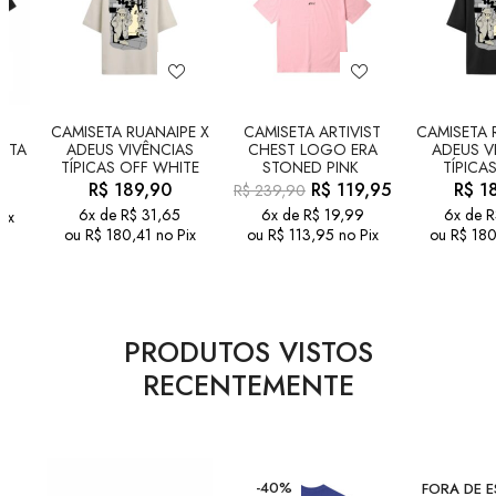
A
CAMISETA RUANAIPE X
CAMISETA ARTIVIST
CAMISETA 
ETA
ADEUS VIVÊNCIAS
CHEST LOGO ERA
ADEUS V
TÍPICAS OFF WHITE
STONED PINK
TÍPICA
R$
189,90
R$
119,95
R$
18
R$
239,90
6x de
R$
31,65
6x de
R$
19,99
6x de
R
Pix
ou
R$
180,41
no Pix
ou
R$
113,95
no Pix
ou
R$
180
PRODUTOS VISTOS
RECENTEMENTE
-40%
FORA DE 