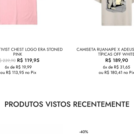
TIVIST CHEST LOGO ERA STONED
CAMISETA RUANAIPE X ADEUS
PINK
TÍPICAS OFF WHIT
R$
119,95
R$
189,90
$
239,90
6x de
R$
19,99
6x de
R$
31,65
ou
R$
113,95
no Pix
ou
R$
180,41
no Pi
PRODUTOS VISTOS RECENTEMENTE
-40%