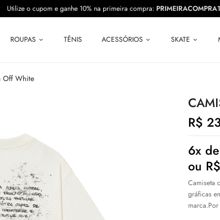
10
Utilize o cupom e ganhe 10% na primeira compra:
PRIMEIRACOM
ROUPAS
TÊNIS
ACESSÓRIOS
SKATE
a Off White
CAMI
R$
23
6x d
ou
R
Camiseta c
gráficas e
marca.Por