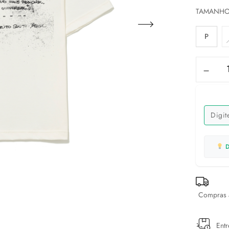
TAMANH
P
D
Compras a
Entr