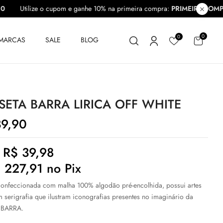
PRA10
Utilize o cupom e ganhe 10% na primeira compra:
PRIMEIRA
0
0
MARCAS
SALE
BLOG
SETA BARRA LIRICA OFF WHITE
9,90
e
R$
39,98
$
227,91
no Pix
onfeccionada com malha 100% algodão pré-encolhida, possui artes
m serigrafia que ilustram iconografias presentes no imaginário da
 BARRA.