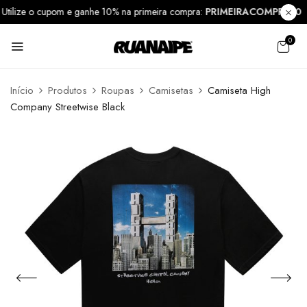
Utilize o cupom e ganhe 10% na primeira compra:
PRIMEIRACOMPRA1
0
Início
Produtos
Roupas
Camisetas
Camiseta High
Company Streetwise Black