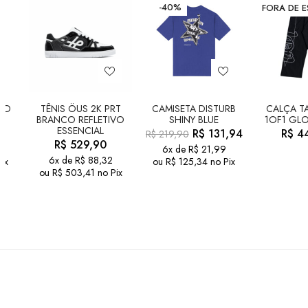
-40%
FORA DE 
LD
TÊNIS ÖUS 2K PRT
CAMISETA DISTURB
CALÇA TA
BRANCO REFLETIVO
SHINY BLUE
1OF1 GLO
ESSENCIAL
R$
131,94
R$
44
R$
219,90
R$
529,90
6x de
R$
21,99
6x de
R$
88,32
ix
ou
R$
125,34
no Pix
ou
R$
503,41
no Pix