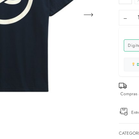
D
Compras a
Entr
CATEGOR