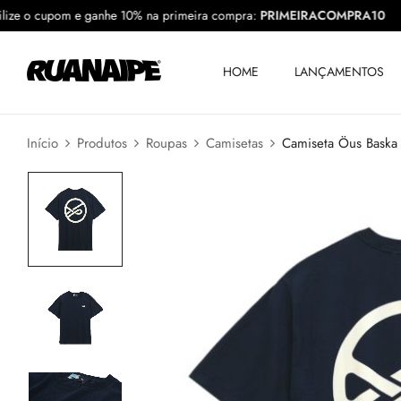
Utilize o cupom e ganhe 10% na primeira compra:
PRIMEIRACOMPRA
HOME
LANÇAMENTOS
Início
Produtos
Roupas
Camisetas
Camiseta Öus Baska