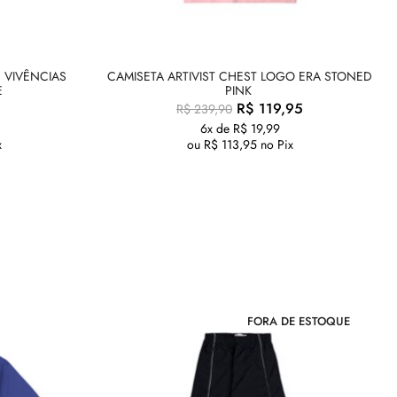
 VIVÊNCIAS
CAMISETA ARTIVIST CHEST LOGO ERA STONED
E
PINK
R$
119,95
R$
239,90
6x de
R$
19,99
x
ou
R$
113,95
no Pix
FORA DE ESTOQUE