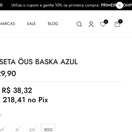
PRA10
Utilize o cupom e ganhe 10% na primeira compra:
PRIMEIRA
0
0
MARCAS
SALE
BLOG
SETA ÖUS BASKA AZUL
9,90
e
R$
38,32
$
218,41
no Pix
O
M
G
GG
XGG