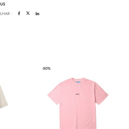
US
LHAR :
-50%