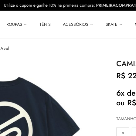
10
Utilize o cupom e ganhe 10% na primeira compra:
PRIMEIRACOM
ROUPAS
TÊNIS
ACESSÓRIOS
SKATE
 Azul
CAMI
R$
22
6x d
ou
R
TAMANH
P