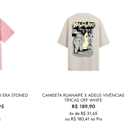
O ERA STONED
CAMISETA RUANAIPE X ADEUS VIVÊNCIAS
TÍPICAS OFF WHITE
95
R$
189,90
6x de
R$
31,65
x
ou
R$
180,41
no Pix