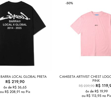
-50%
 BARRA LOCAL GLOBAL PRETA
CAMISETA ARTIVIST CHEST LOG
PINK
R$
219,90
R$
119,
R$
239,90
6x de
R$
36,65
6x de
R$
19,99
ou
R$
208,91
no Pix
ou
R$
113,95
no Pi