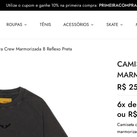
RA10
Utilize o cupom e ganhe 10% na primeira compra:
PRIMEIRAC
ROUPAS
TÊNIS
ACESSÓRIOS
SKATE
ra Crew Marmorizada B Reflexo Preta
CAMI
MARM
R$
25
6x d
ou
R
Camiseta 
marmorizad