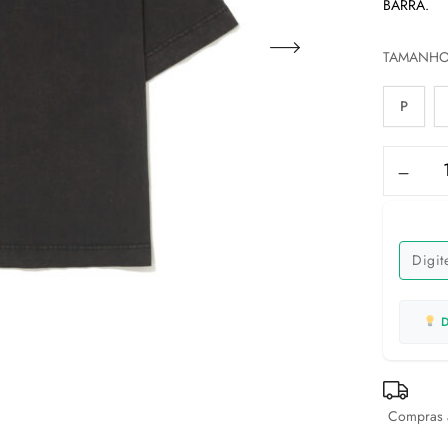
BARRA.
TAMANH
P
D
Compras a