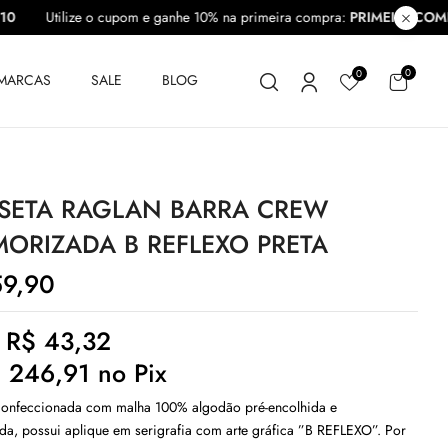
OMPRA10
Utilize o cupom e ganhe 10% na primeira compra:
PRIMEI
0
0
MARCAS
SALE
BLOG
SETA RAGLAN BARRA CREW
ORIZADA B REFLEXO PRETA
9,90
e
R$
43,32
$
246,91
no Pix
confeccionada com malha 100% algodão pré-encolhida e
a, possui aplique em serigrafia com arte gráfica ”B REFLEXO”. Por