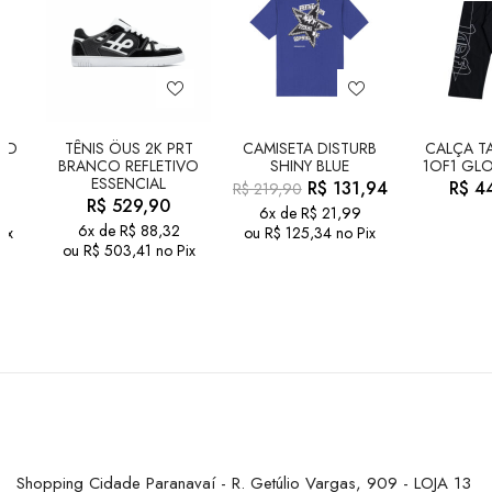
LD
TÊNIS ÖUS 2K PRT
CAMISETA DISTURB
CALÇA TA
BRANCO REFLETIVO
SHINY BLUE
1OF1 GLO
ESSENCIAL
R$
131,94
R$
44
R$
219,90
R$
529,90
6x de
R$
21,99
6x de
R$
88,32
ix
ou
R$
125,34
no Pix
ou
R$
503,41
no Pix
Shopping Cidade Paranavaí - R. Getúlio Vargas, 909 - LOJA 13