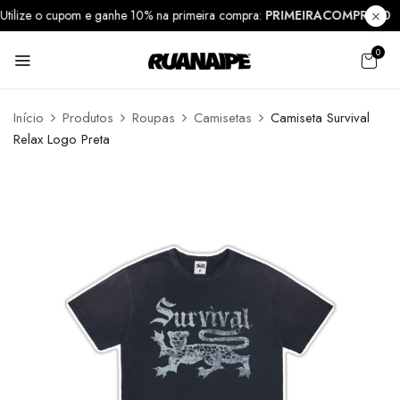
Utilize o cupom e ganhe 10% na primeira compra:
PRIMEIRACOMPRA1
0
Início
Produtos
Roupas
Camisetas
Camiseta Survival
Relax Logo Preta