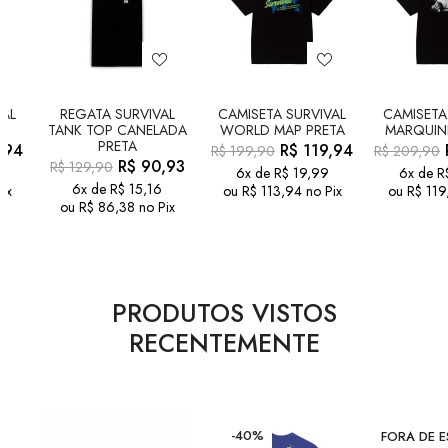
VAL
REGATA SURVIVAL
CAMISETA SURVIVAL
CAMISETA
L
TANK TOP CANELADA
WORLD MAP PRETA
MARQUIN
PRETA
,94
R$
119,94
R$
199,90
R$
209,90
R$
90,93
R$
129,90
6x de
R$
19,99
6x de
R
6x de
R$
15,16
ix
ou
R$
113,94
no Pix
ou
R$
119
ou
R$
86,38
no Pix
PRODUTOS VISTOS
RECENTEMENTE
-40%
FORA DE 