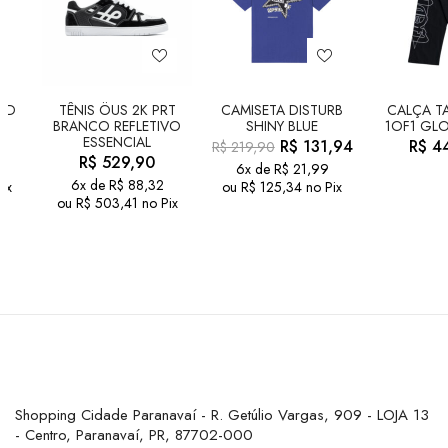
LD
TÊNIS ÖUS 2K PRT
CAMISETA DISTURB
CALÇA TA
BRANCO REFLETIVO
SHINY BLUE
1OF1 GLO
ESSENCIAL
R$
131,94
R$
44
R$
219,90
R$
529,90
6x de
R$
21,99
6x de
R$
88,32
ix
ou
R$
125,34
no Pix
ou
R$
503,41
no Pix
Shopping Cidade Paranavaí - R. Getúlio Vargas, 909 - LOJA 13
- Centro, Paranavaí, PR, 87702-000