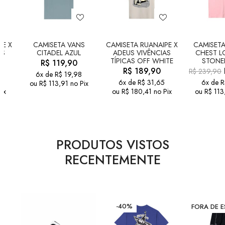
PE X
CAMISETA VANS
CAMISETA RUANAIPE X
CAMISETA
AS
CITADEL AZUL
ADEUS VIVÊNCIAS
CHEST L
TÍPICAS OFF WHITE
STONE
R$
119,90
R$
189,90
R$
239,90
6x de
R$
19,98
6x de
R$
31,65
6x de
R
ou
R$
113,91
no Pix
ix
ou
R$
180,41
no Pix
ou
R$
113
PRODUTOS VISTOS
RECENTEMENTE
-40%
FORA DE 