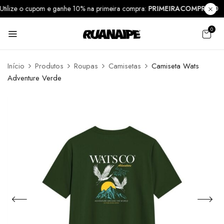
Utilize o cupom e ganhe 10% na primeira compra:
PRIMEIRACOMPRA1
0
Início
Produtos
Roupas
Camisetas
Camiseta Wats
Adventure Verde