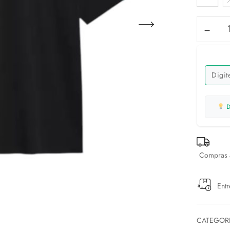
D
Compras a
Entr
CATEGOR