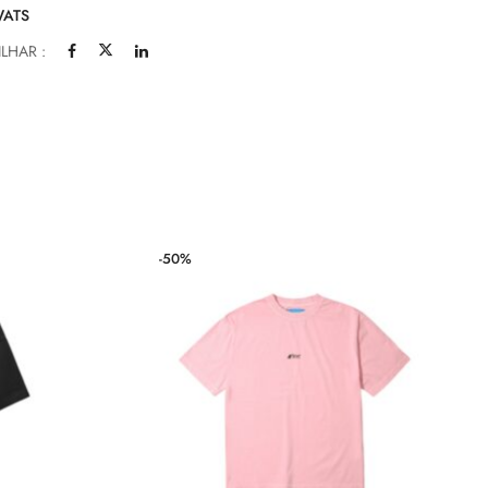
ATS
LHAR :
-50%