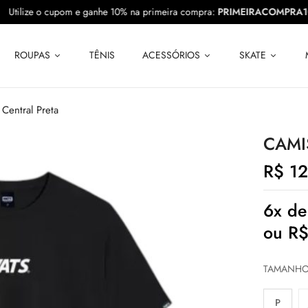
10
Utilize o cupom e ganhe 10% na primeira compra:
PRIMEIRACOM
ROUPAS
TÊNIS
ACESSÓRIOS
SKATE
Central Preta
CAMI
R$
12
6x d
ou
R
TAMANH
P