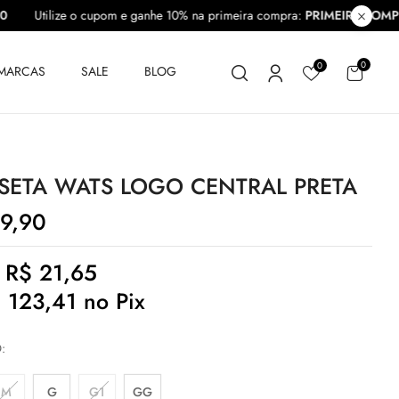
PRA10
Utilize o cupom e ganhe 10% na primeira compra:
PRIMEIRA
0
0
MARCAS
SALE
BLOG
SETA WATS LOGO CENTRAL PRETA
9,90
e
R$
21,65
$
123,41
no Pix
O
M
G
G1
GG