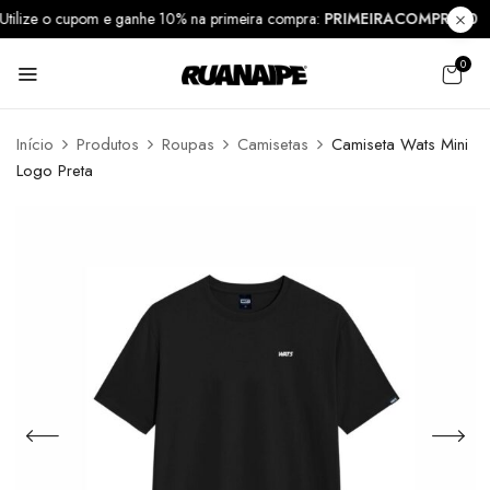
Utilize o cupom e ganhe 10% na primeira compra:
PRIMEIRACOMPRA1
0
Início
Produtos
Roupas
Camisetas
Camiseta Wats Mini
Logo Preta