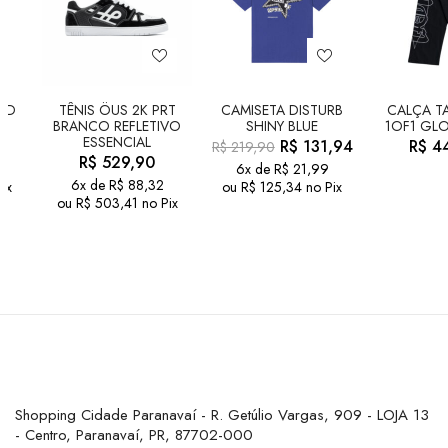
LD
TÊNIS ÖUS 2K PRT
CAMISETA DISTURB
CALÇA TA
BRANCO REFLETIVO
SHINY BLUE
1OF1 GLO
ESSENCIAL
R$
131,94
R$
44
R$
219,90
R$
529,90
6x de
R$
21,99
6x de
R$
88,32
ix
ou
R$
125,34
no Pix
ou
R$
503,41
no Pix
Shopping Cidade Paranavaí - R. Getúlio Vargas, 909 - LOJA 13
- Centro, Paranavaí, PR, 87702-000