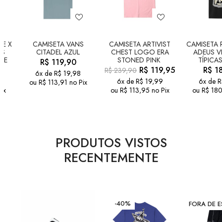
PE X
CAMISETA VANS
CAMISETA ARTIVIST
CAMISETA 
AS
CITADEL AZUL
CHEST LOGO ERA
ADEUS V
TE
STONED PINK
TÍPICA
R$
119,90
R$
119,95
R$
18
R$
239,90
6x de
R$
19,98
6x de
R$
19,99
6x de
R
ou
R$
113,91
no Pix
ix
ou
R$
113,95
no Pix
ou
R$
180
PRODUTOS VISTOS
RECENTEMENTE
-40%
FORA DE 