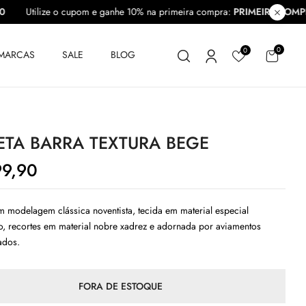
PRA10
Utilize o cupom e ganhe 10% na primeira compra:
PRIMEIRA
0
0
MARCAS
SALE
BLOG
ETA BARRA TEXTURA BEGE
9,90
m modelagem clássica noventista, tecida em material especial
o, recortes em material nobre xadrez e adornada por aviamentos
ados.
FORA DE ESTOQUE