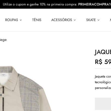
10
Utilize o cupom e ganhe 10% na primeira compra:
PRIMEIRACOM
ROUPAS
TÊNIS
ACESSÓRIOS
SKATE
 Bege
JAQU
R$
59
Jaqueta co
tecnológic
personaliz