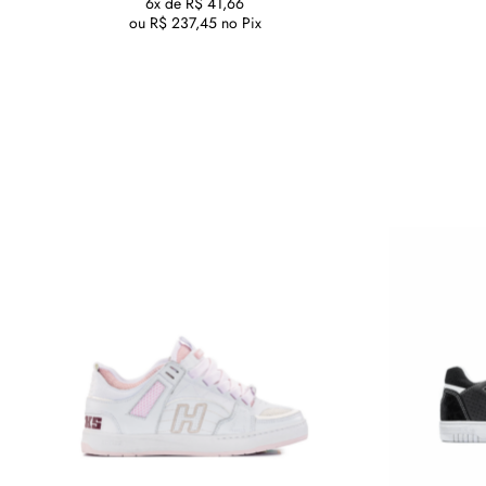
6x de
R$
41,66
ou
R$
237,45
no Pix