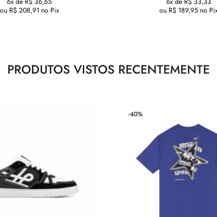
6x de
R$
36,65
6x de
R$
33,33
ou
R$
208,91
no Pix
ou
R$
189,95
no Pi
PRODUTOS VISTOS RECENTEMENTE
-40%