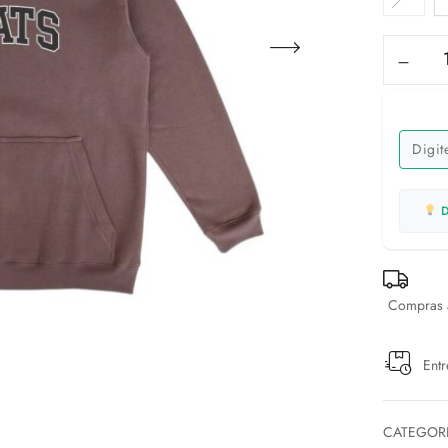
D
Compras a
Entr
CATEGOR