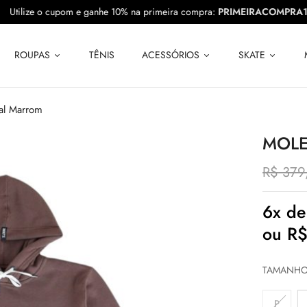
10
Utilize o cupom e ganhe 10% na primeira compra:
PRIMEIRACOM
ROUPAS
TÊNIS
ACESSÓRIOS
SKATE
al Marrom
MOLE
R$
379
6x d
ou
R
TAMANH
P