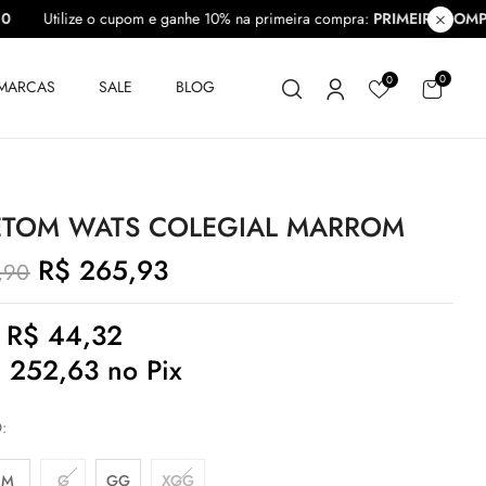
PRA10
Utilize o cupom e ganhe 10% na primeira compra:
PRIMEIRA
0
0
MARCAS
SALE
BLOG
TOM WATS COLEGIAL MARROM
R$
265,93
,90
e
R$
44,32
$
252,63
no Pix
O
M
G
GG
XGG