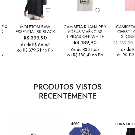
PE X
MOLETOM BAW
CAMISETA RUANAIPE X
CAMISETA
AS
ESSENTIAL BR BLACK
ADEUS VIVÊNCIAS
CHEST L
TÍPICAS OFF WHITE
STONE
R$
399,90
R$
189,90
R$
239,90
6x de
R$
66,65
6x de
R$
31,65
6x de
R
ou
R$
379,91
no Pix
ix
ou
R$
180,41
no Pix
ou
R$
113
PRODUTOS VISTOS
RECENTEMENTE
-40%
FORA DE 