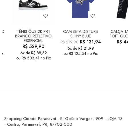
LD
TÊNIS ÖUS 2K PRT
CAMISETA DISTURB
CALÇA TA
BRANCO REFLETIVO
SHINY BLUE
1OF1 GLO
ESSENCIAL
R$
131,94
R$
44
R$
219,90
R$
529,90
6x de
R$
21,99
6x de
R$
88,32
ix
ou
R$
125,34
no Pix
ou
R$
503,41
no Pix
Shopping Cidade Paranavaí - R. Getúlio Vargas, 909 - LOJA 13
- Centro, Paranavaí, PR, 87702-000