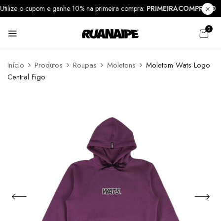
Utilize o cupom e ganhe 10% na primeira compra:
PRIMEIRACOMPRA1
0
Início
Produtos
Roupas
Moletons
Moletom Wats Logo
Central Figo