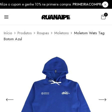
Utilize o cupom e ganhe 10% na primeira compra:
PRIMEIRACOMPRA10
0
Início
Produtos
Roupas
Moletons
Moletom Wats Tag
Botom Azul