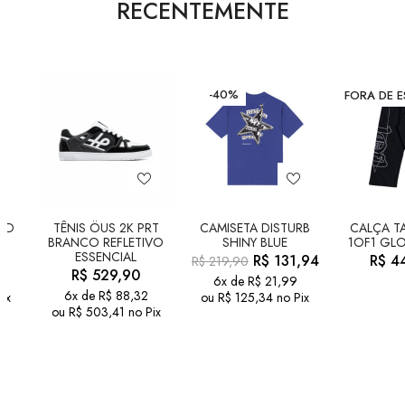
RECENTEMENTE
-40%
FORA DE 
LD
TÊNIS ÖUS 2K PRT
CAMISETA DISTURB
CALÇA TA
BRANCO REFLETIVO
SHINY BLUE
1OF1 GLO
ESSENCIAL
R$
131,94
R$
44
R$
219,90
R$
529,90
6x de
R$
21,99
6x de
R$
88,32
ix
ou
R$
125,34
no Pix
ou
R$
503,41
no Pix