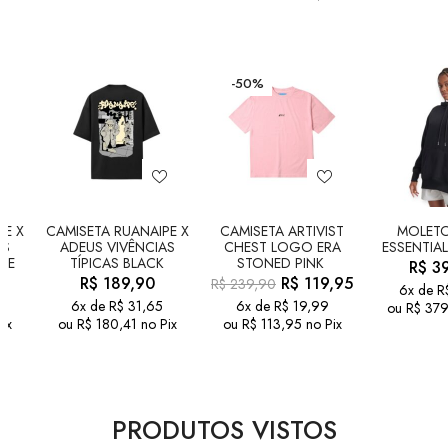
-50%
PE X
CAMISETA RUANAIPE X
CAMISETA ARTIVIST
MOLET
AS
ADEUS VIVÊNCIAS
CHEST LOGO ERA
ESSENTIAL
TE
TÍPICAS BLACK
STONED PINK
R$
39
R$
189,90
R$
119,95
R$
239,90
6x de
R
6x de
R$
31,65
6x de
R$
19,99
ou
R$
379
ix
ou
R$
180,41
no Pix
ou
R$
113,95
no Pix
PRODUTOS VISTOS