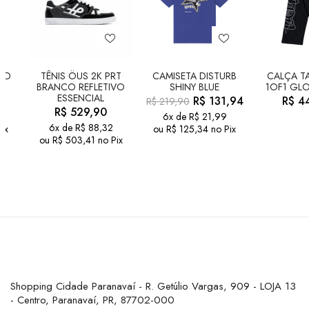
LD
TÊNIS ÖUS 2K PRT
CAMISETA DISTURB
CALÇA TA
BRANCO REFLETIVO
SHINY BLUE
1OF1 GLO
ESSENCIAL
R$
131,94
R$
44
R$
219,90
R$
529,90
6x de
R$
21,99
6x de
R$
88,32
ix
ou
R$
125,34
no Pix
ou
R$
503,41
no Pix
Shopping Cidade Paranavaí - R. Getúlio Vargas, 909 - LOJA 13
- Centro, Paranavaí, PR, 87702-000