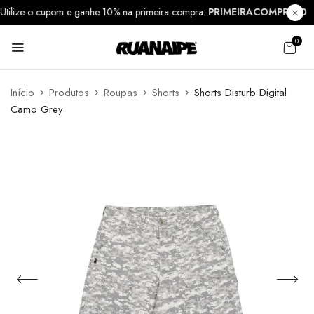
Utilize o cupom e ganhe 10% na primeira compra:
PRIMEIRACOMPRA1
0
Início
Produtos
Roupas
Shorts
Shorts Disturb Digital
Camo Grey