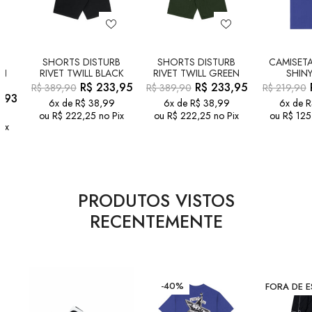
B
SHORTS DISTURB
SHORTS DISTURB
CAMISETA
ON
RIVET TWILL BLACK
RIVET TWILL GREEN
SHINY
R$
233,95
R$
233,95
R$
389,90
R$
389,90
R$
219,90
,93
6x de
R$
38,99
6x de
R$
38,99
6x de
R
ou
R$
222,25
no Pix
ou
R$
222,25
no Pix
ou
R$
125
Pix
PRODUTOS VISTOS
RECENTEMENTE
-40%
FORA DE 