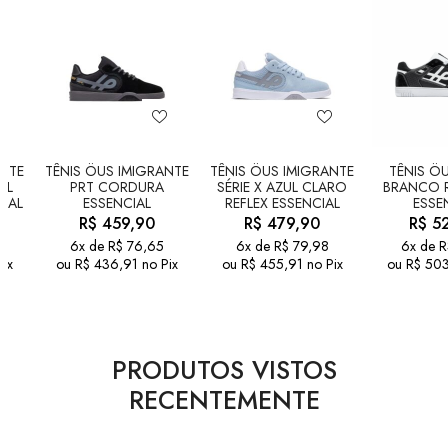
ANTE
TÊNIS ÖUS IMIGRANTE
TÊNIS ÖUS IMIGRANTE
TÊNIS ÖU
UL
PRT CORDURA
SÉRIE X AZUL CLARO
BRANCO R
IAL
ESSENCIAL
REFLEX ESSENCIAL
ESSE
R$
459,90
R$
479,90
R$
52
6x de
R$
76,65
6x de
R$
79,98
6x de
R
Pix
ou
R$
436,91
no Pix
ou
R$
455,91
no Pix
ou
R$
503
PRODUTOS VISTOS
RECENTEMENTE