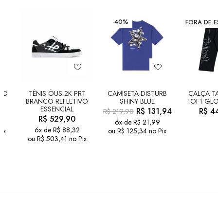
-40%
FORA DE 
LD
TÊNIS ÖUS 2K PRT
CAMISETA DISTURB
CALÇA TA
BRANCO REFLETIVO
SHINY BLUE
1OF1 GLO
ESSENCIAL
R$
131,94
R$
44
R$
219,90
R$
529,90
6x de
R$
21,99
6x de
R$
88,32
ix
ou
R$
125,34
no Pix
ou
R$
503,41
no Pix