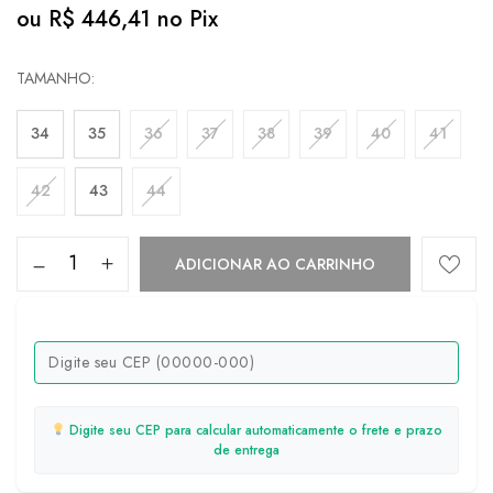
ou
R$
446,41
no Pix
TAMANHO
34
35
36
37
38
39
40
41
42
43
44
ADICIONAR AO CARRINHO
Digite seu CEP para calcular automaticamente o frete e prazo
de entrega