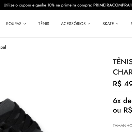
10
Utilize o cupom e ganhe 10% na primeira compra:
PRIMEIRACOM
ROUPAS
TÊNIS
ACESSÓRIOS
SKATE
coal
TÊNI
CHA
R$
49
6x d
ou
R
TAMANH