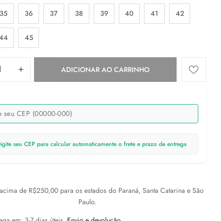
35
36
37
38
39
40
41
42
44
45
ADICIONAR AO CARRINHO
igite seu CEP para calcular automaticamente o frete e prazo de entrega
cima de R$250,00 para os estados do Paraná, Santa Catarina e São
Paulo.
ega em: 3-7 dias úteis
Envio e devolução