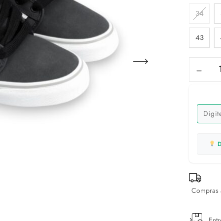
34
43
D
Compras a
Entr