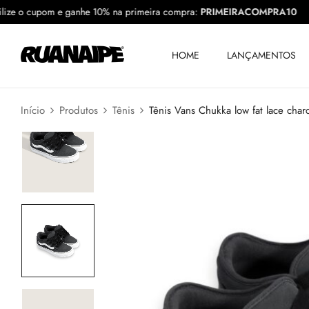
Utilize o cupom e ganhe 10% na primeira compra:
PRIMEIRACOMPRA
HOME
LANÇAMENTOS
Início
Produtos
Tênis
Tênis Vans Chukka low fat lace char