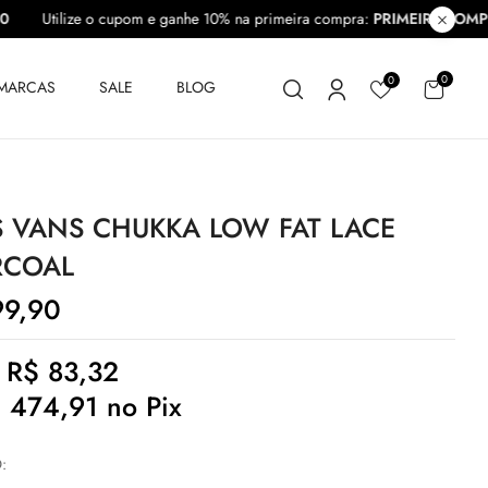
PRA10
Utilize o cupom e ganhe 10% na primeira compra:
PRIMEIRA
0
0
MARCAS
SALE
BLOG
S VANS CHUKKA LOW FAT LACE
RCOAL
9,90
e
R$
83,32
$
474,91
no Pix
O