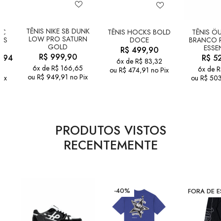
TÊNIS NIKE SB DUNK
IC
TÊNIS HOCKS BOLD
TÊNIS ÖU
LOW PRO SATURN
OS
DOCE
BRANCO R
GOLD
ESSE
R$
499,90
R$
999,90
,94
R$
52
6x de
R$
83,32
6x de
R$
166,65
6x de
R
ou
R$
474,91
no Pix
ou
R$
949,91
no Pix
Pix
ou
R$
503
PRODUTOS VISTOS
RECENTEMENTE
-40%
FORA DE 