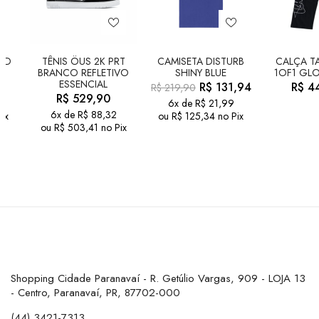
LD
TÊNIS ÖUS 2K PRT
CAMISETA DISTURB
CALÇA TA
BRANCO REFLETIVO
SHINY BLUE
1OF1 GLO
ESSENCIAL
R$
131,94
R$
44
R$
219,90
R$
529,90
6x de
R$
21,99
6x de
R$
88,32
ix
ou
R$
125,34
no Pix
ou
R$
503,41
no Pix
Shopping Cidade Paranavaí - R. Getúlio Vargas, 909 - LOJA 13
- Centro, Paranavaí, PR, 87702-000
(44) 3421-7313