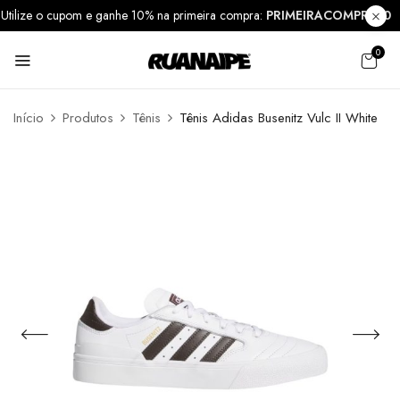
Utilize o cupom e ganhe 10% na primeira compra:
PRIMEIRACOMPRA1
0
Início
Produtos
Tênis
Tênis Adidas Busenitz Vulc II White